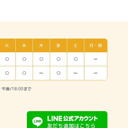
火
水
木
金
土
日・祝
○
○
○
○
○
ー
○
○
ー
○
ー
ー
午後/18:00まで