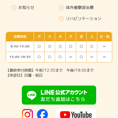
お知らせ
体外衝撃波治療
リハビリテーション
診療時間
月
火
水
木
金
土
日・祝
8:30-13:00
○
○
○
○
○
○
ー
15:00-18:30
○
○
○
ー
○
ー
ー
【最終受付時間】午前/12:30まで 午後/18:00まで
【休診日】日曜・祝日