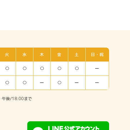
火
水
木
金
土
日・祝
○
○
○
○
○
ー
○
○
ー
○
ー
ー
午後/18:00まで