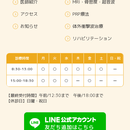
医師紹介
MRI・骨密度・超音波
アクセス
PRP療法
お知らせ
体外衝撃波治療
リハビリテーション
診療時間
月
火
水
木
金
土
日・祝
8:30-13:00
○
○
○
○
○
○
ー
15:00-18:30
○
○
○
ー
○
ー
ー
【最終受付時間】午前/12:30まで 午後/18:00まで
【休診日】日曜・祝日