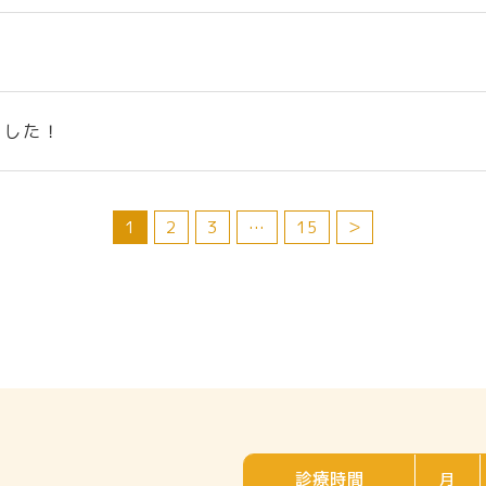
ました！
1
2
3
…
15
＞
診療時間
月